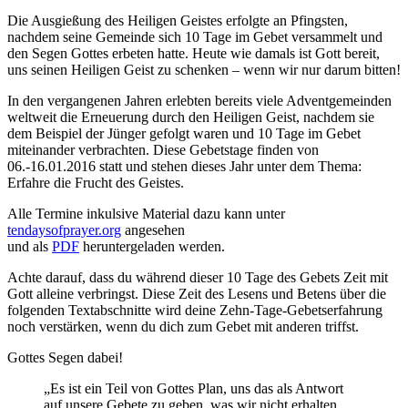
Die Ausgießung des Heiligen Geistes erfolgte an Pfingsten,
nachdem seine Gemeinde sich 10 Tage im Gebet versammelt und
den Segen Gottes erbeten hatte. Heute wie damals ist Gott bereit,
uns seinen Heiligen Geist zu schenken – wenn wir nur darum bitten!
In den vergangenen Jahren erlebten bereits viele Adventgemeinden
weltweit die Erneuerung durch den Heiligen Geist, nachdem sie
dem Beispiel der Jünger gefolgt waren und 10 Tage im Gebet
miteinander verbrachten. Diese Gebetstage finden von
06.-16.01.2016 statt und stehen dieses Jahr unter dem Thema:
Erfahre die Frucht des Geistes.
Alle Termine inkulsive Material dazu kann unter
tendaysofprayer.org
angesehen
und als
PDF
heruntergeladen werden.
Achte darauf, dass du während dieser 10 Tage des Gebets Zeit mit
Gott alleine verbringst. Diese Zeit des Lesens und Betens über die
folgenden Textabschnitte wird deine Zehn-Tage-Gebetserfahrung
noch verstärken, wenn du dich zum Gebet mit anderen triffst.
Gottes Segen dabei!
„Es ist ein Teil von Gottes Plan, uns das als Antwort
auf unsere Gebete zu geben, was wir nicht erhalten