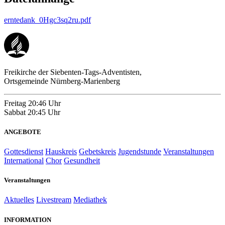
erntedank_0Hgc3sq2ru.pdf
Freikirche der Siebenten-Tags-Adventisten,
Ortsgemeinde Nürnberg-Marienberg
Freitag
20:46 Uhr
Sabbat
20:45 Uhr
ANGEBOTE
Gottesdienst
Hauskreis
Gebetskreis
Jugendstunde
Veranstaltungen
International
Chor
Gesundheit
Veranstaltungen
Aktuelles
Livestream
Mediathek
INFORMATION