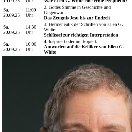
19.09.25
Uhr
War Ellen G. White eine echte Prophetin?
2. Gottes Stimme in Geschichte und
Sa,
11:00
Gegenwart:
20.09.25
Uhr
Das Zeugnis Jesu bis zur Endzeit
3. Hermeneutik der Schriften von Ellen G.
Sa,
14:30
White:
20.09.25
Uhr
Schlüssel zur richtigen Interpretation
4. Inspiriert oder nur kopiert:
Sa,
16:00
Antworten auf die Kritiker von Ellen G.
20.09.25
Uhr
White