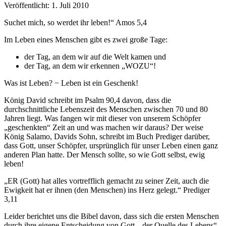
Veröffentlicht: 1. Juli 2010
Suchet mich, so werdet ihr leben!“ Amos 5,4
Im Leben eines Menschen gibt es zwei große Tage:
der Tag, an dem wir auf die Welt kamen und
der Tag, an dem wir erkennen „WOZU“!
Was ist Leben? − Leben ist ein Geschenk!
König David schreibt im Psalm 90,4 davon, dass die
durchschnittliche Lebenszeit des Menschen zwischen 70 und 80
Jahren liegt. Was fangen wir mit dieser von unserem Schöpfer
„geschenkten“ Zeit an und was machen wir daraus? Der weise
König Salamo, Davids Sohn, schreibt im Buch Prediger darüber,
dass Gott, unser Schöpfer, ursprünglich für unser Leben einen ganz
anderen Plan hatte. Der Mensch sollte, so wie Gott selbst, ewig
leben!
„ER (Gott) hat alles vortrefflich gemacht zu seiner Zeit, auch die
Ewigkeit hat er ihnen (den Menschen) ins Herz gelegt.“ Prediger
3,11
Leider berichtet uns die Bibel davon, dass sich die ersten Menschen
durch ihre eigene Entscheidung von Gott, „der Quelle des Lebens“