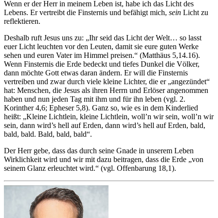
Wenn er der Herr in meinem Leben ist, habe ich das Licht des
Lebens. Er vertreibt die Finsternis und befähigt mich,
sein
Licht zu
reflektieren.
Deshalb ruft Jesus uns zu: „Ihr seid das Licht der Welt… so lasst
euer Licht leuchten vor den Leuten, damit sie eure guten Werke
sehen und euren Vater im Himmel preisen.“ (Matthäus 5,14.16).
Wenn Finsternis die Erde bedeckt und tiefes Dunkel die Völker,
dann möchte Gott etwas daran ändern. Er will die Finsternis
vertreiben und zwar durch viele kleine Lichter, die er „angezündet“
hat: Menschen, die Jesus als ihren Herrn und Erlöser angenommen
haben und nun jeden Tag mit ihm und für ihn leben (vgl. 2.
Korinther 4,6; Epheser 5,8). Ganz so, wie es in dem Kinderlied
heißt: „Kleine Lichtlein, kleine Lichtlein, woll’n wir sein, woll’n wir
sein, dann wird’s hell auf Erden, dann wird’s hell auf Erden, bald,
bald, bald. Bald, bald, bald“.
Der Herr gebe, dass das durch seine Gnade in unserem Leben
Wirklichkeit wird und wir mit dazu beitragen, dass die Erde „von
seinem Glanz erleuchtet wird.“ (vgl. Offenbarung 18,1).