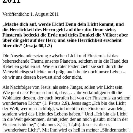
Veröffentlicht: 1. August 2011
„Mache dich auf, werde Licht! Denn dein Licht kommt, und
die Herrlichkeit des Herrn geht auf über dir. Denn siehe,
Finsternis bedeckt die Erde und tiefes Dunkel die Völker; aber
über dir geht auf der Herr, und seine Herrlichkeit erscheint
über dir.“ (Jesaja 60,1.2)
Die Auseinandersetzung zwischen Licht und Finsternis ist das
beherrschende Thema unseres Planeten, seitdem er in die Hand des
Rebellen gefallen ist. Wie ein roter Faden zieht sie sich durch die
Menschheitsgeschichte und prägt auch heute noch unser Leben –
ob wir uns dessen bewusst sind oder nicht.
Als Nachfolger von Jesus, als seine Jünger, sollen wir Licht sein.
Wie geht das? Petrus schreibt, dass „… ihr verkündigen sollt die
Wohltaten dessen, der euch berufen hat von der Finsternis zu seinem
wunderbaren Licht;“ (1. Petrus 2,9). Jesus sagt: „Ich bin das Licht
der Welt; wer mir nachfolgt, wird nicht in der Finsternis wandeln,
sondern wird das Licht des Lebens haben.“ Und „Ich bin als Licht
in die Welt gekommen, damit jeder, der an mich glaubt, nicht in der
Finsternis bleibe;“ (Johannes 8,12; 12,46). Jesus ist dieses
„wunderbare Licht“. Mit Ihm wird es hell in meiner „Sündennacht“.