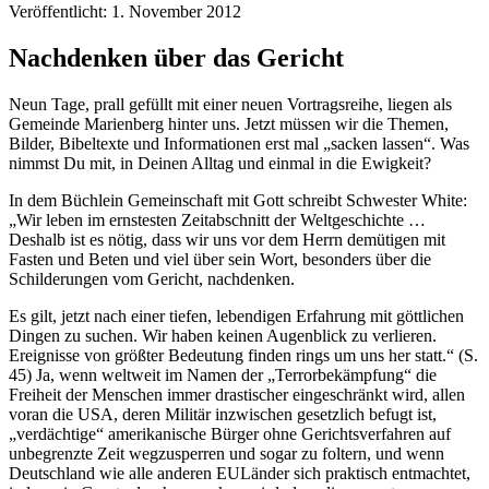
Veröffentlicht: 1. November 2012
Nachdenken über das Gericht
Neun Tage, prall gefüllt mit einer neuen Vortragsreihe, liegen als
Gemeinde Marienberg hinter uns. Jetzt müssen wir die Themen,
Bilder, Bibeltexte und Informationen erst mal „sacken lassen“. Was
nimmst Du mit, in Deinen Alltag und einmal in die Ewigkeit?
In dem Büchlein Gemeinschaft mit Gott schreibt Schwester White:
„Wir leben im ernstesten Zeitabschnitt der Weltgeschichte …
Deshalb ist es nötig, dass wir uns vor dem Herrn demütigen mit
Fasten und Beten und viel über sein Wort, besonders über die
Schilderungen vom Gericht, nachdenken.
Es gilt, jetzt nach einer tiefen, lebendigen Erfahrung mit göttlichen
Dingen zu suchen. Wir haben keinen Augenblick zu verlieren.
Ereignisse von größter Bedeutung finden rings um uns her statt.“ (S.
45) Ja, wenn weltweit im Namen der „Terrorbekämpfung“ die
Freiheit der Menschen immer drastischer eingeschränkt wird, allen
voran die USA, deren Militär inzwischen gesetzlich befugt ist,
„verdächtige“ amerikanische Bürger ohne Gerichtsverfahren auf
unbegrenzte Zeit wegzusperren und sogar zu foltern, und wenn
Deutschland wie alle anderen EULänder sich praktisch entmachtet,