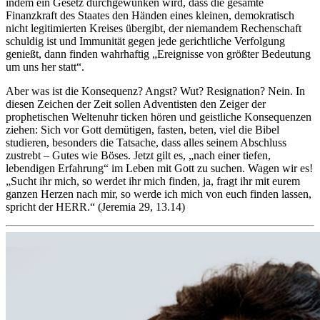
indem ein Gesetz durchgewunken wird, dass die gesamte
Finanzkraft des Staates den Händen eines kleinen, demokratisch
nicht legitimierten Kreises übergibt, der niemandem Rechenschaft
schuldig ist und Immunität gegen jede gerichtliche Verfolgung
genießt, dann finden wahrhaftig „Ereignisse von größter Bedeutung
um uns her statt“.
Aber was ist die Konsequenz? Angst? Wut? Resignation? Nein. In
diesen Zeichen der Zeit sollen Adventisten den Zeiger der
prophetischen Weltenuhr ticken hören und geistliche Konsequenzen
ziehen: Sich vor Gott demütigen, fasten, beten, viel die Bibel
studieren, besonders die Tatsache, dass alles seinem Abschluss
zustrebt – Gutes wie Böses. Jetzt gilt es, „nach einer tiefen,
lebendigen Erfahrung“ im Leben mit Gott zu suchen. Wagen wir es!
„Sucht ihr mich, so werdet ihr mich finden, ja, fragt ihr mit eurem
ganzen Herzen nach mir, so werde ich mich von euch finden lassen,
spricht der HERR.“ (Jeremia 29, 13.14)