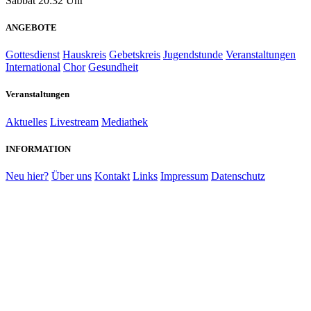
Sabbat
20:32 Uhr
ANGEBOTE
Gottesdienst
Hauskreis
Gebetskreis
Jugendstunde
Veranstaltungen
International
Chor
Gesundheit
Veranstaltungen
Aktuelles
Livestream
Mediathek
INFORMATION
Neu hier?
Über uns
Kontakt
Links
Impressum
Datenschutz